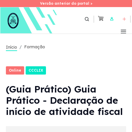
Versão anterior do portal >
Versão anterior do portal >
Skip
to
User
main
content
Formação
Início
Online
CCCLIX
(Guia Prático) Guia
Prático - Declaração de
início de atividade fiscal