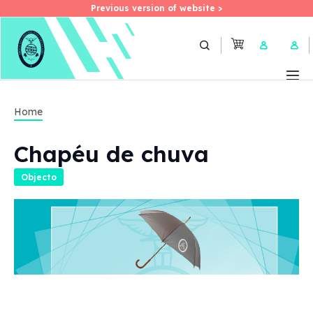
Previous version of website >
Previous version of website >
Skip
to
User 
main
content
Home
Chapéu de chuva
Objecto