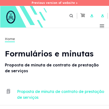
Previous version of website >
Previous version of website >
Skip
to
User 
main
content
Home
Formulários e minutas
Proposta de minuta de contrato de prestação
de serviços
Proposta de minuta de contrato de prestação
de serviços