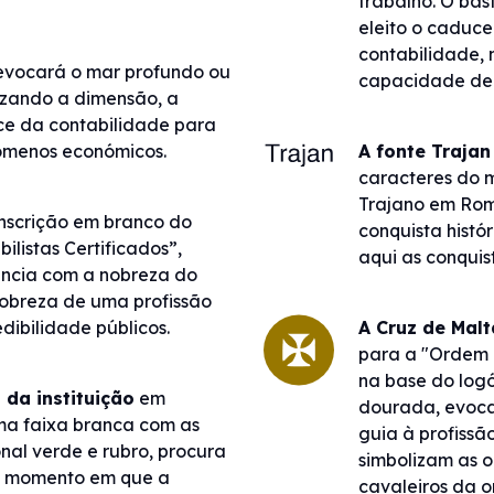
trabalho. O bas
eleito o caduce
contabilidade, 
evocará o mar profundo ou
capacidade de t
lizando a dimensão, a
ce da contabilidade para
ómenos económicos.
A fonte Trajan
caracteres do 
Trajano em Ro
nscrição em branco do
conquista hist
listas Certificados”,
aqui as conquis
ncia com a nobreza do
obreza de uma profissão
dibilidade públicos.
A Cruz de Malt
para a "Ordem d
na base do logó
 da instituição
em
dourada, evoca
a faixa branca com as
guia à profissã
nal verde e rubro, procura
simbolizam as o
o momento em que a
cavaleiros da or