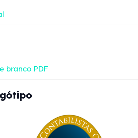
l
 e branco PDF
ogótipo