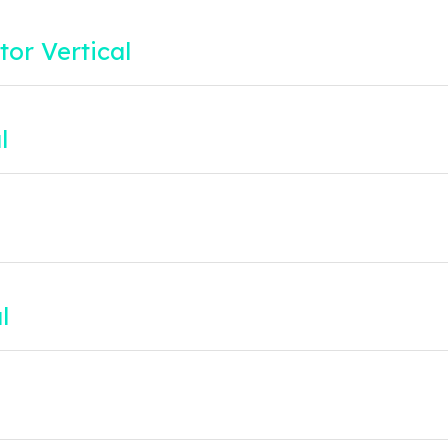
or Vertical
l
l