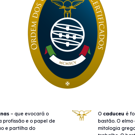
inas
– que evocará o
O
caduceu
é f
a profissão e o papel de
bastão. O elmo
o e partilha do
mitologia grega