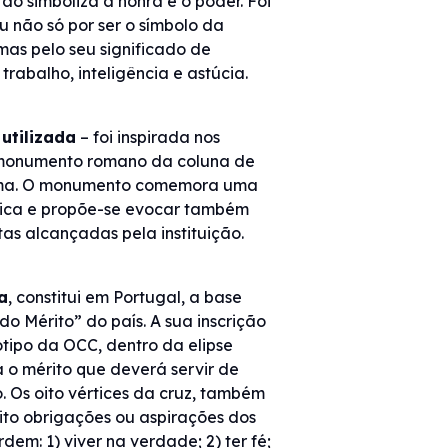
tão simboliza a honra e o poder. Foi
u não só por ser o símbolo da
mas pelo seu significado de
rabalho, inteligência e astúcia.
 utilizada
– foi inspirada nos
monumento romano da coluna de
ma. O monumento comemora uma
órica e propõe-se evocar também
tas alcançadas pela instituição.
a
, constitui em Portugal, a base
o Mérito” do país. A sua inscrição
tipo da OCC, dentro da elipse
 o mérito que deverá servir de
o. Os oito vértices da cruz, também
ito obrigações ou aspirações dos
dem: 1) viver na verdade; 2) ter fé;