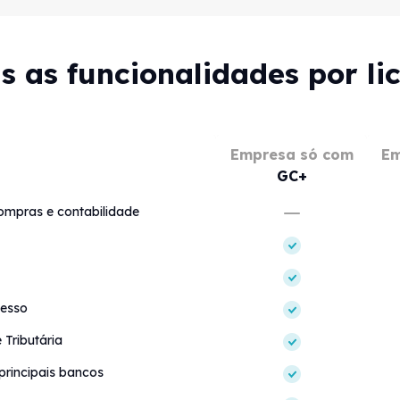
s as funcionalidades por li
Empresa só com
Em
GC+
ompras e contabilidade
cesso
Tributária
rincipais bancos