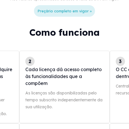
Preçário completo em vigor »
Como funciona
2
3
dquire
Cada licença dá acesso completo
O CC 
us
às funcionalidades que a
dentr
compõem
Central
As licenças são disponibilizadas pelo
recurs
ser
tempo subscrito independentemente da
sua utilização.
ção.