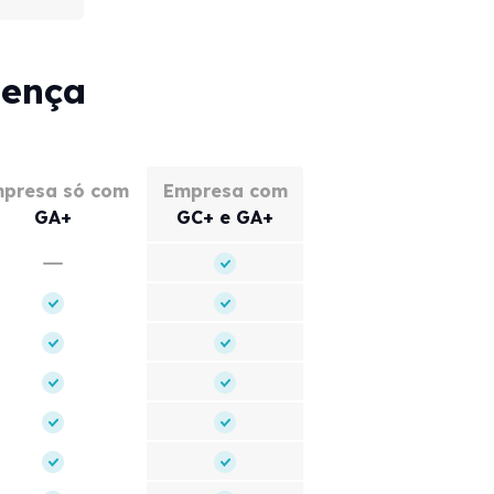
cença
presa só com
Empresa com
GA+
GC+ e GA+