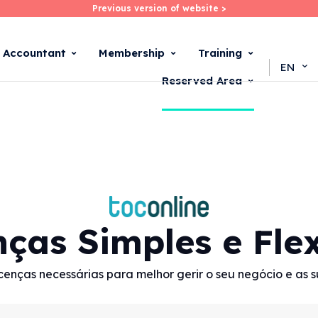
Previous version of website >
Previous version of website >
Skip
to
main
d Accountant
Membership
Training
content
EN
Reserved Area
nças Simples e Flex
cenças necessárias para melhor gerir o seu negócio e as 