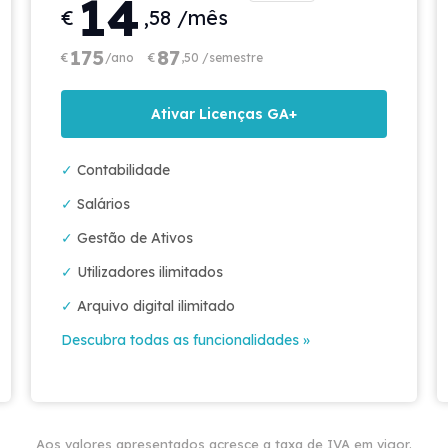
14
€
,58 /mês
175
87
€
/ano
€
,50 /semestre
Ativar Licenças GA+
✓
Contabilidade
✓
Salários
✓
Gestão de Ativos
✓
Utilizadores ilimitados
✓
Arquivo digital ilimitado
Descubra todas as funcionalidades »
Aos valores apresentados acresce a taxa de IVA em vigor.