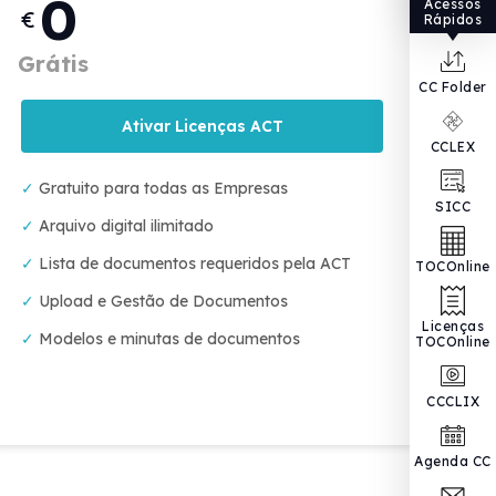
0
Acessos
€
Rápidos
Grátis
CC Folder
Ativar Licenças ACT
CCLEX
✓
Gratuito para todas as Empresas
SICC
✓
Arquivo digital ilimitado
✓
Lista de documentos requeridos pela ACT
TOCOnline
✓
Upload e Gestão de Documentos
Licenças
✓
Modelos e minutas de documentos
TOCOnline
CCCLIX
Agenda CC