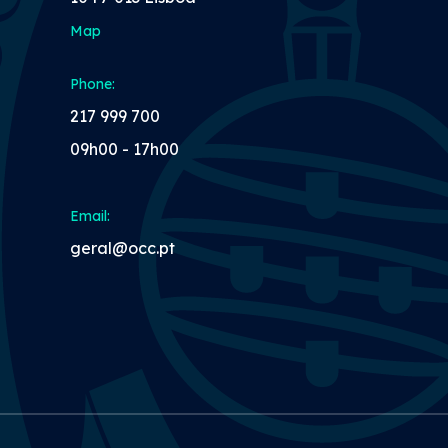
Map
Phone:
217 999 700
09h00 - 17h00
Email:
geral@occ.pt