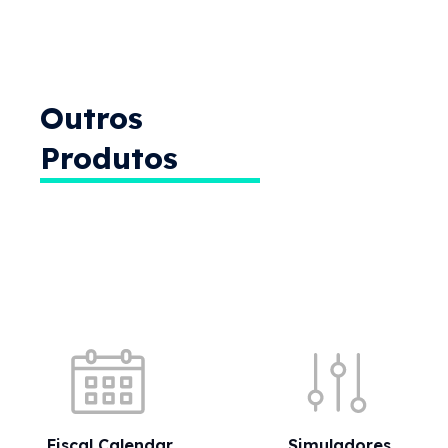
Quick shortcuts
Fiscal Calendar
Simuladores