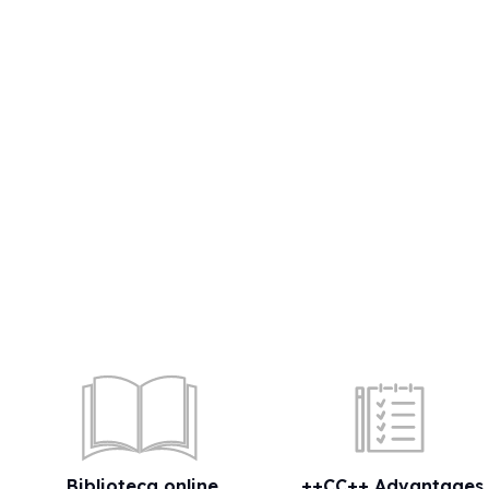
Biblioteca online
++CC++ Advantages