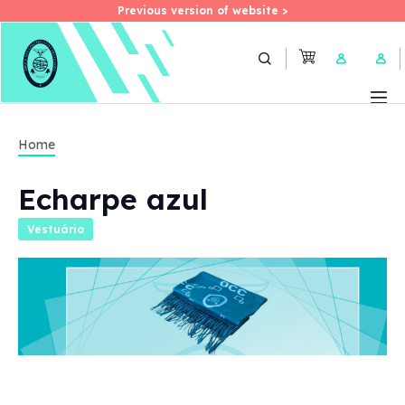
Previous version of website >
Previous version of website >
Skip
to
User 
main
content
Home
Echarpe azul
Vestuário