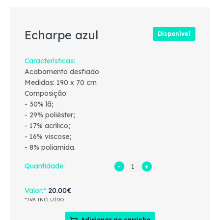
Echarpe azul
Disponível
Características
Acabamento desfiado
Medidas: 190 x 70 cm
Composição:
- 30% lã;
- 29% poliéster;
- 17% acrílico;
- 16% viscose;
- 8% poliamida.
Quantidade:
Valor
20.00€
*IVA INCLUÍDO
Adicionar ao carrinho