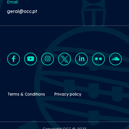
Email:
geral@occ.pt
Rodapé Secundário
Terms & Conditions
Privacy policy
Copyright OCC © 2023