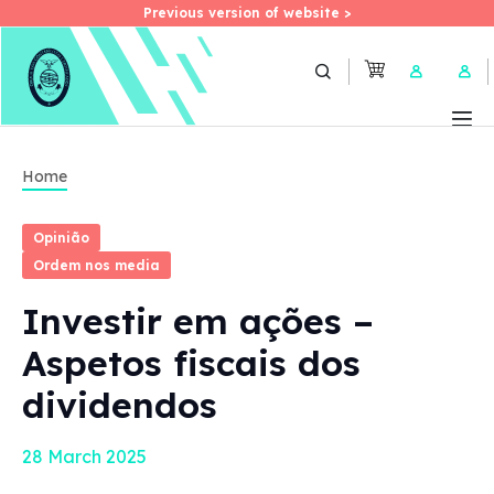
Previous version of website >
Previous version of website >
Skip
to
User 
main
content
Home
Opinião
Ordem nos media
Investir em ações –
Aspetos fiscais dos
dividendos
28 March 2025