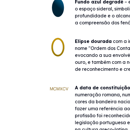
Fundo azul degradé
– 
o espaço sideral, simbo
profundidade e o alcan
a compreensão dos fen
Elipse dourada
com a i
nome "Ordem dos Contabi
evocando a sua envolvê
ouro, e também com a n
de reconhecimento e cre
A data de constituição
numeração romana, num
cores da bandeira nacio
fazer uma referência a
profissão foi reconhecid
legislação portuguesa e
na cultura greco-latina.