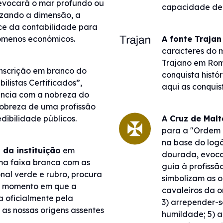
evocará o mar profundo ou
capacidade de t
lizando a dimensão, a
ce da contabilidade para
ómenos económicos.
A fonte Trajan
caracteres do 
Trajano em Ro
nscrição em branco do
conquista hist
listas Certificados”,
aqui as conquis
ncia com a nobreza do
obreza de uma profissão
dibilidade públicos.
A Cruz de Malt
para a "Ordem d
na base do logó
 da instituição
em
dourada, evoca
a faixa branca com as
guia à profissã
nal verde e rubro, procura
simbolizam as o
o momento em que a
cavaleiros da or
a oficialmente pela
3) arrepender-s
 as nossas origens assentes
humildade; 5) am