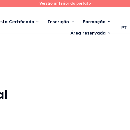
Versão anterior do portal >
Versão anterior do portal >
Skip
to
main
ista Certificado
Inscrição
Formação
content
PT
Área reservada
al