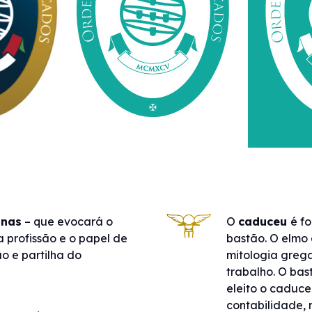
inas
– que evocará o
O
caduceu
é f
a profissão e o papel de
bastão. O elmo
o e partilha do
mitologia grega
trabalho. O bas
eleito o caduce
contabilidade, 