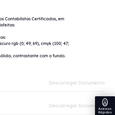
 Contabilistas Certificados, em
sfeitas:
as:
curo rgb (0; 49; 69), cmyk (100; 47;
sólida, contrastante com o fundo.
Descarregar Documento
Descarregar Documento
Acessos
Rápidos