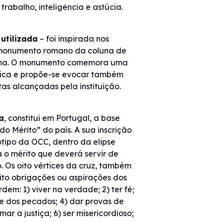
rabalho, inteligência e astúcia.
 utilizada
– foi inspirada nos
monumento romano da coluna de
ma. O monumento comemora uma
órica e propõe-se evocar também
tas alcançadas pela instituição.
a
, constitui em Portugal, a base
o Mérito” do país. A sua inscrição
tipo da OCC, dentro da elipse
 o mérito que deverá servir de
o. Os oito vértices da cruz, também
ito obrigações ou aspirações dos
dem: 1) viver na verdade; 2) ter fé;
e dos pecados; 4) dar provas de
ar a justiça; 6) ser misericordioso;