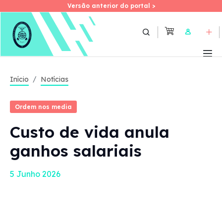
Versão anterior do portal >
Versão anterior do portal >
Skip
to
User
main
content
Início
Notícias
Ordem nos media
Custo de vida anula
ganhos salariais
5 Junho 2026