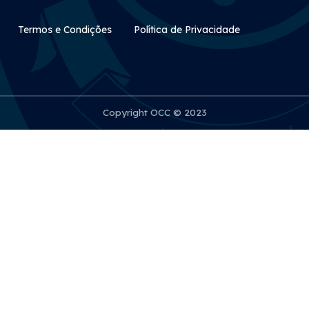
Rodapé Secundário
Termos e Condições
Política de Privacidade
Copyright OCC © 2023