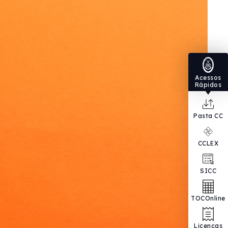
Acessos
Rápidos
Pasta CC
CCLEX
SICC
TOCOnline
Licenças