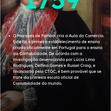
27 de maio - Especialistas da Europa e do Norte de
África, participaram na conferência «O relato de
sustentabilidade no Mediterrâneo», que se realizou
no auditório da Ordem, em Lisboa.
O Marquês de Pombal cria a Aula do Comércio.
21 de junho - Nono ato eleitoral da vida da Ordem,
Este foi o primeiro estabelecimento de ensino
antecipado por via da nova configuração
criado oficialmente em Portugal para o ensino
estatutária. Paula Franco é reeleita com 97,3 por
da Contabilidade. De acordo com a
cento dos votos
investigação desenvolvida por Lúcia Lima
Rodrigues, Delfina Gomes e Russel Craig, e
11 de julho - A Ordem disponibilizou o Portal da
financiada pela CTOC, é bem provável que se
Inscrição que permite a formalização online das
trate da primeira escola oficial de
candidaturas aos três modelos de acesso surgidos
Contabilidade do mundo.
na sequência da alteração do estatuto e após a
entrada em vigor do regulamento de inscrição, no
dia 1.