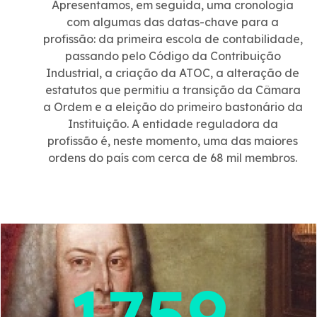
Apresentamos, em seguida, uma cronologia
e oportunidades.»
com algumas das datas-chave para a
profissão: da primeira escola de contabilidade,
1 de março - Entrou em vigor o novo Estatuto da
passando pelo Código da Contribuição
Ordem dos Contabilistas Certificados (EOCC), na
Industrial, a criação da ATOC, a alteração de
sequência da publicação da Lei n.º 68/2023, de 7
estatutos que permitiu a transição da Câmara
de dezembro, que altera o EOCC.
a Ordem e a eleição do primeiro bastonário da
Instituição. A entidade reguladora da
1 de abril - Sete dos oito regulamentos sujeitos a
profissão é, neste momento, uma das maiores
discussão pública foram publicados em «Diário da
ordens do país com cerca de 68 mil membros.
República», passando, desde logo, a vigorar. Fica a
faltar o regulamento de inscrição, estágio e exame,
com data prevista para 1 de julho.
Imagem
9 de maio - O 1.º Fórum das Ordens Profissionais,
organizado pelo Conselho Nacional das Ordens
Profissionais, teve lugar a 9 de maio, no salão nobre
do Instituto Superior Técnico, em Lisboa. A
1759
bastonária Paula Franco participou no segundo
painel sobre os estágios profissionais.