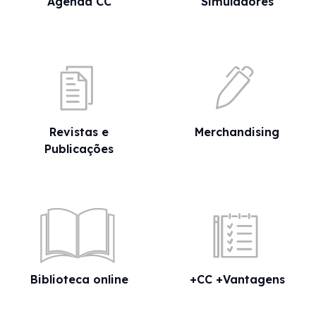
Agenda CC
Simuladores
funcionários administrativos. A falta de rigor das
demonstrações financeiras era evidente. Tornava-
se imperioso procurar um quadro legislativo que
definisse as funções e responsabilidades do Técnico
de Contas, conferindo simultaneamente caráter
público à profissão.
Revistas e
Merchandising
Publicações
Imagem
Biblioteca online
+CC +Vantagens