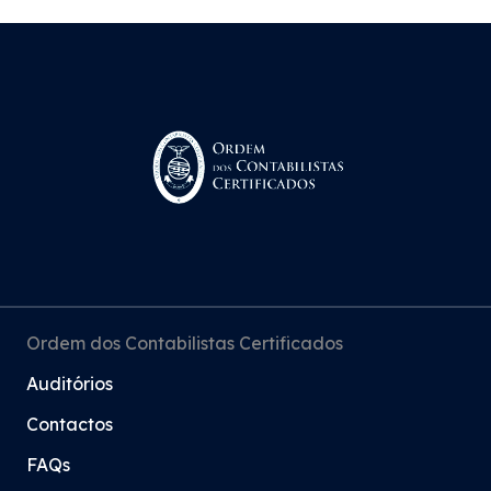
1995
No Orçamento do Estado de 1995 (Lei n.º 39-
B/94, de 27 de Dezembro), o governo pede e
obtém autorização legislativa para
regulamentar o exercício da profissão e na
sequência dessa autorização legislativa, surge
o Decreto Lei n.º 265/95, de 17 de Outubro,
através do qual é aprovado o Estatuto dos
Ordem dos Contabilistas Certificados
Técnicos Oficiais de Contas.
Auditórios
Regulamentação da profissão com a
Contactos
publicação do Decreto-Lei n.º 265/95, de 17 de
FAQs
Outubro. É o início de uma nova era, na qual