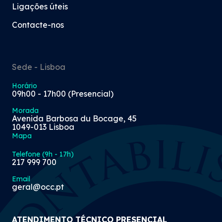
são exigidas maiores responsabilidades aos
Ligações úteis
profissionais que passam então a ser
designados por Técnicos Oficiais de Contas.
Contacte-nos
Surge a Associação dos Técnicos Oficiais de
Contas (ATOC), cuja Comissão Instaladora fica
instalada num espaço cedido pelo Ministério
Sede - Lisboa
Imagem
das Finanças, no 4.º andar do n.º 69 da Rua
Nova do Almada.
Horário
09h00 - 17h00 (Presencial)
1996
Morada
Avenida Barbosa du Bocage, 45
1049-013 Lisboa
Mapa
Telefone (9h - 17h)
217 999 700
Email
geral@occ.pt
Tomada de Posse da Comissão Instaladora e
ATENDIMENTO TÉCNICO PRESENCIAL