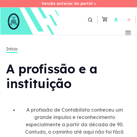
Versão anterior do portal >
Versão anterior do portal >
Skip
to
User
main
Imagem
content
2024
Início
A profissão e a
instituição
A profissão de Contabilista conheceu um
16 de janeiro - A Benedita, vila do município de
grande impulso e reconhecimento
Alcobaça, acolheu a primeira conferência
especialmente a partir da década de 90.
subordinada ao tema «As empresas e os
Contudo, o caminho até aqui não foi fácil.
contabilistas como parceiros estratégicos – Desafios