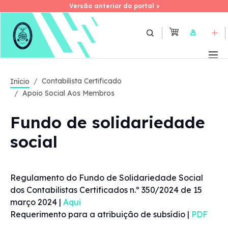
Versão anterior do portal >
Versão anterior do portal >
Skip
to
User
main
content
Contabilista Certificado
Início
Apoio Social Aos Membros
Fundo de solidariedade
social
Regulamento do Fundo de Solidariedade Social
dos Contabilistas Certificados n.º 350/2024 de 15
março 2024 |
Aqui
Requerimento para a atribuição de subsídio |
PDF