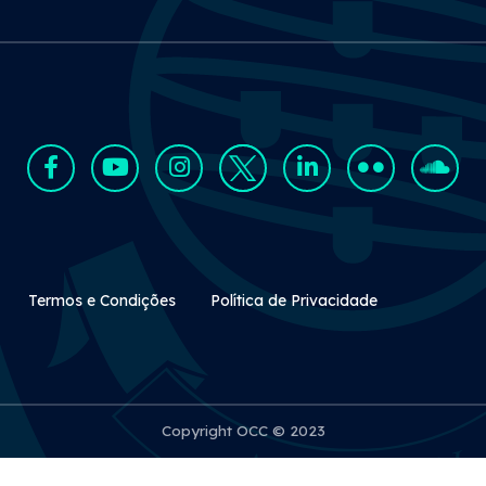
Rodapé Secundário
Termos e Condições
Política de Privacidade
Copyright OCC © 2023