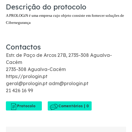
Descrição do protocolo
A PROLOGiN é uma empresa cujo objeto consiste em fornecer soluções de
Cibersegurança
Contactos
Estr. de Paço de Arcos 27B, 2735-308 Agualva-
Cacém
2735-308 Agualva-Cacém
https://prologin.pt
geral@prologin.pt adm@prologin.pt
21 426 16 99
Comentários | 0