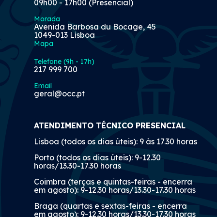
09h00 - 17h00 (Presencial)
Morada
Avenida Barbosa du Bocage, 45
1049-013 Lisboa
Mapa
Telefone (9h - 17h)
217 999 700
Email
geral@occ.pt
ATENDIMENTO TÉCNICO PRESENCIAL
Lisboa (todos os dias úteis): 9 às 17.30 horas
Porto (todos os dias úteis): 9-12.30
horas/13.30-17.30 horas
Coimbra (terças e quintas-feiras - encerra
em agosto): 9-12.30 horas/13.30-17.30 horas
Braga (quartas e sextas-feiras - encerra
em agosto): 9-12.30 horas/13.30-17.30 horas