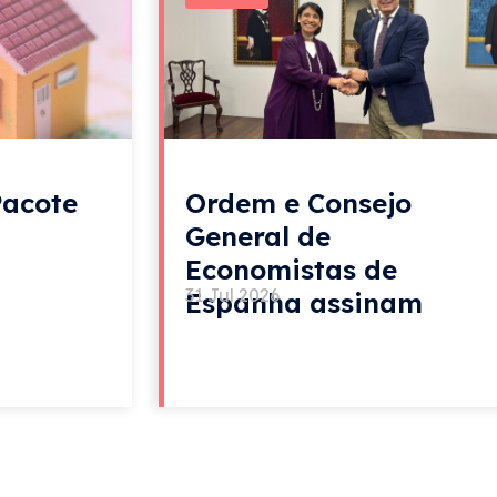
Pacote
Ordem e Consejo
General de
Economistas de
31 Jul 2026
Espanha assinam
acordo de colaboração