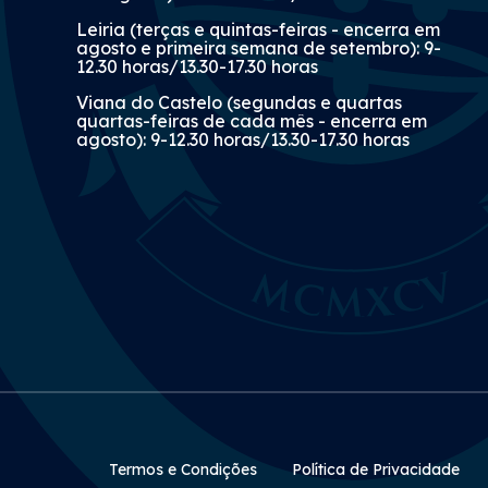
Leiria (terças e quintas-feiras - encerra em
agosto e primeira semana de setembro): 9-
12.30 horas/13.30-17.30 horas
Viana do Castelo (segundas e quartas
quartas-feiras de cada mês - encerra em
agosto): 9-12.30 horas/13.30-17.30 horas
Rodapé Secundário
Termos e Condições
Política de Privacidade