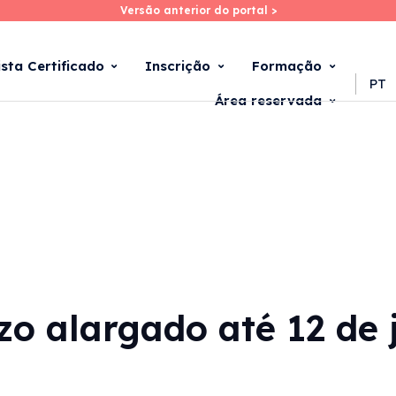
Versão anterior do portal >
Versão anterior do portal >
Skip
to
main
ista Certificado
Inscrição
Formação
content
PT
Área reservada
azo alargado até 12 de