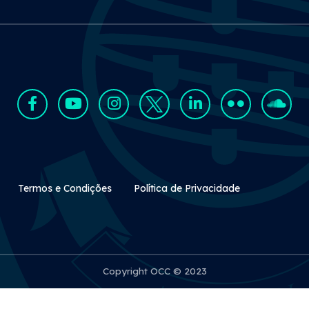
Rodapé Secundário
Termos e Condições
Política de Privacidade
Copyright OCC © 2023