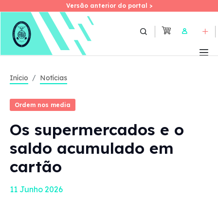
Versão anterior do portal >
Versão anterior do portal >
Skip
to
User
main
content
Início
Notícias
Ordem nos media
Os supermercados e o
saldo acumulado em
cartão
11 Junho 2026