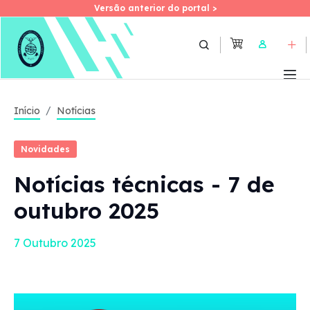
Versão anterior do portal >
Versão anterior do portal >
Skip
to
User
main
content
Início
Notícias
Novidades
Notícias técnicas - 7 de
outubro 2025
7 Outubro 2025