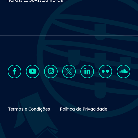
Rodapé Secundário
Termos e Condições
Política de Privacidade