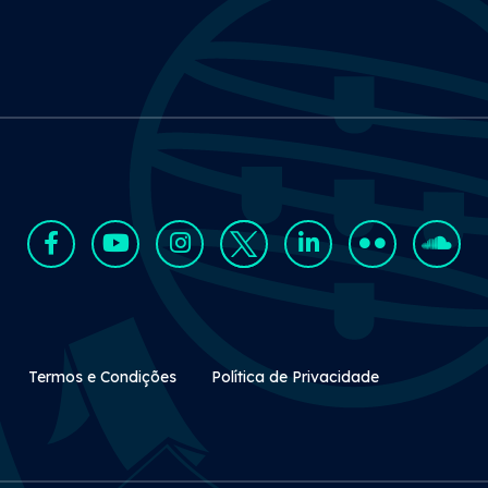
Rodapé Secundário
Termos e Condições
Política de Privacidade