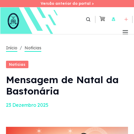
Versão anterior do portal >
Versão anterior do portal >
Skip
to
User
main
content
Início
Notícias
Notícias
Mensagem de Natal da
Bastonária
23 Dezembro 2025