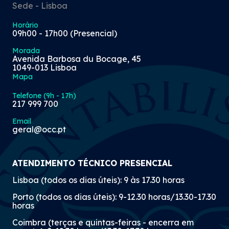
Sede - Lisboa
Horário
09h00 - 17h00 (Presencial)
Morada
Avenida Barbosa du Bocage, 45
1049-013 Lisboa
Mapa
Telefone (9h - 17h)
217 999 700
Email
geral@occ.pt
ATENDIMENTO TÉCNICO PRESENCIAL
Lisboa (todos os dias úteis): 9 às 17.30 horas
Porto (todos os dias úteis): 9-12.30 horas/13.30-17.30
horas
Coimbra (terças e quintas-feiras - encerra em