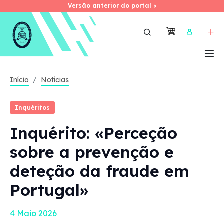
Versão anterior do portal >
Versão anterior do portal >
Skip
to
User
main
content
Início
Notícias
Inquéritos
Inquérito: «Perceção
sobre a prevenção e
deteção da fraude em
Portugal»
4 Maio 2026