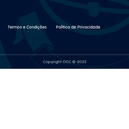
Rodapé Secundário
Termos e Condições
Política de Privacidade
Copyright OCC © 2023