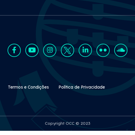
Rodapé Secundário
Termos e Condições
Política de Privacidade
Copyright OCC © 2023