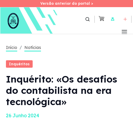
Versão anterior do portal >
Versão anterior do portal >
Skip
to
User
main
content
Início
Notícias
Inquéritos
Inquérito: «Os desafios
do contabilista na era
tecnológica»
26 Junho 2024