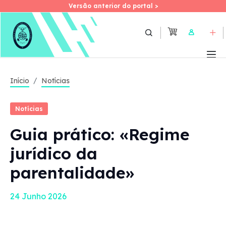
Versão anterior do portal >
Versão anterior do portal >
Skip
to
User
main
content
Início
Notícias
Notícias
Guia prático: «Regime
jurídico da
parentalidade»
24 Junho 2026