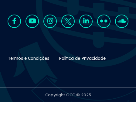
Rodapé Secundário
Termos e Condições
Política de Privacidade
Copyright OCC © 2023