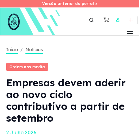
Versão anterior do portal >
Versão anterior do portal >
Skip
to
User
main
content
Início
Notícias
Ordem nos media
Empresas devem aderir
ao novo ciclo
contributivo a partir de
setembro
2 Julho 2026