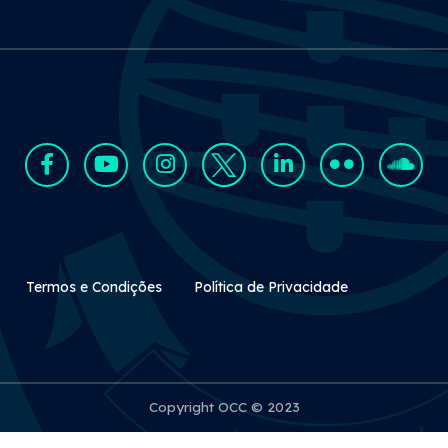
Rodapé Secundário
Termos e Condições
Política de Privacidade
Copyright OCC © 2023