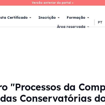
Versão anterior do portal >
Versão anterior do portal >
Skip
to
main
ista Certificado
Inscrição
Formação
content
PT
Área reservada
ro "Processos da Comp
 das Conservatórias do