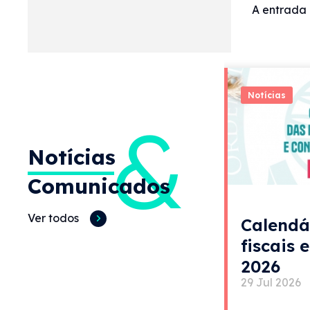
A entrada 
Notícias
&
Notícias
Comunicados
Ver todos
Calendá
fiscais 
2026
29 Jul 2026