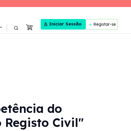
User menu
Iniciar Sessão
Registar-se
etência do
 Registo Civil"