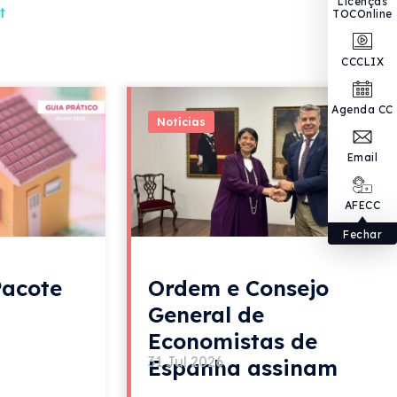
Licenças
t
TOCOnline
CCCLIX
Agenda CC
Notícias
Email
AFECC
Fechar
Pacote
Ordem e Consejo
General de
Economistas de
31 Jul 2026
Espanha assinam
acordo de colaboração