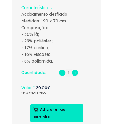
Características
Acabamento desfiado
Medidas: 190 x 70 cm
Composição:
- 30% lã;
- 29% poliéster;
- 17% acrílico;
- 16% viscose;
- 8% poliamida.
Quantidade:
Valor
20.00€
*IVA INCLUÍDO
Adicionar ao
carrinho