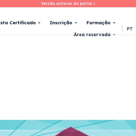
Versão anterior do portal >
Versão anterior do portal >
Skip
to
main
ista Certificado
Inscrição
Formação
content
PT
Área reservada