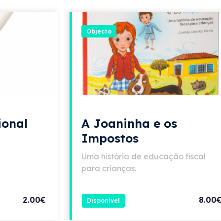
Objecto
ional
A Joaninha e os
Impostos
Uma história de educação fiscal
para crianças.
2.00€
8.00
Disponível