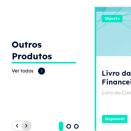
Objecto
Outros
Produtos
Ver todos
Livro d
Finance
Livro da Con
Disponível