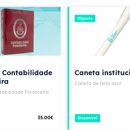
Objecto
a Contabilidade
Caneta instituc
ira
Caneta de tinta azul
tabilidade Financeira
35.00€
Disponível