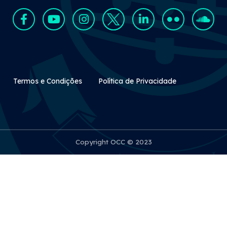
Rodapé Secundário
Termos e Condições
Política de Privacidade
Copyright OCC © 2023