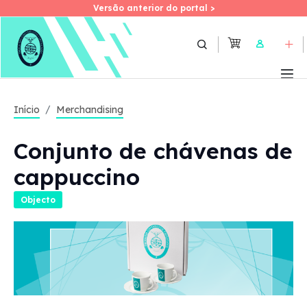
Versão anterior do portal >
Versão anterior do portal >
Skip
to
User
main
content
Início
Merchandising
Conjunto de chávenas de
cappuccino
Objecto