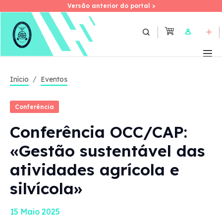
Versão anterior do portal >
Versão anterior do portal >
Skip
to
User
main
content
Início
Eventos
Conferência
Conferência OCC/CAP:
«Gestão sustentável das
atividades agrícola e
silvícola»
15 Maio 2025