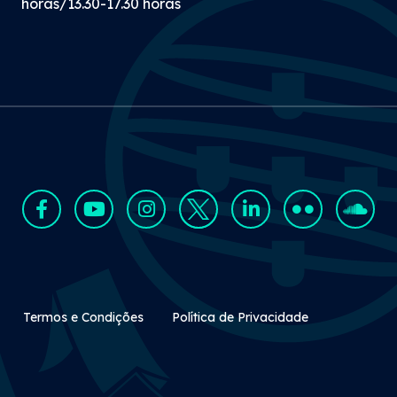
horas/13.30-17.30 horas
Rodapé Secundário
Termos e Condições
Política de Privacidade