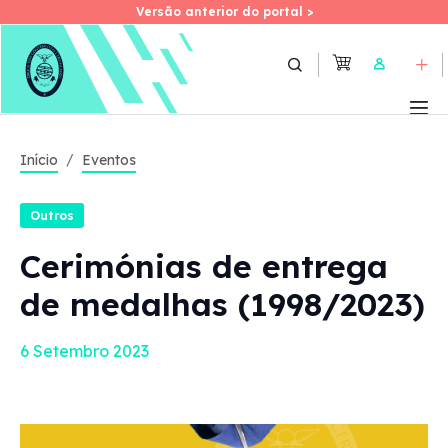
Versão anterior do portal >
Versão anterior do portal >
Skip
to
User
main
content
Início
Eventos
Outros
Cerimónias de entrega
de medalhas (1998/2023)
6 Setembro 2023