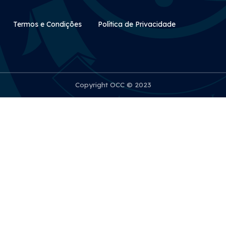
Rodapé Secundário
Termos e Condições
Política de Privacidade
Copyright OCC © 2023