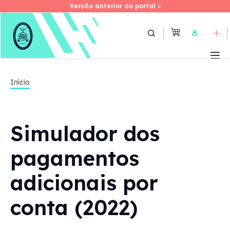
Versão anterior do portal >
Versão anterior do portal >
Skip
to
User
main
content
Início
Simulador dos
pagamentos
adicionais por
conta (2022)