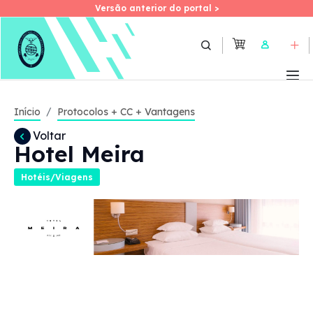
Versão anterior do portal >
Versão anterior do portal >
Skip
to
User
main
content
Início
Protocolos + CC + Vantagens
Voltar
Hotel Meira
Hotéis/Viagens