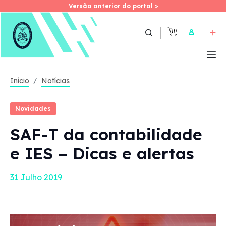
Versão anterior do portal >
Versão anterior do portal >
Skip
to
User
main
content
Início
Notícias
Novidades
SAF-T da contabilidade
e IES – Dicas e alertas
31 Julho 2019