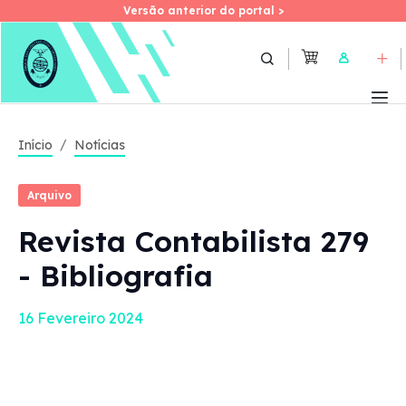
Versão anterior do portal >
Versão anterior do portal >
Skip
to
User
main
content
Início
Notícias
Arquivo
Revista Contabilista 279
- Bibliografia
16 Fevereiro 2024