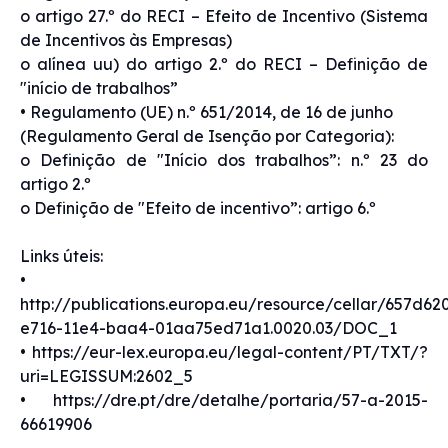
o artigo 27.º do RECI – Efeito de Incentivo (Sistema
de Incentivos às Empresas)
o alínea uu) do artigo 2.º do RECI – Definição de
"início de trabalhos”
• Regulamento (UE) n.º 651/2014, de 16 de junho
(Regulamento Geral de Isenção por Categoria):
o Definição de "Início dos trabalhos”: n.º 23 do
artigo 2.º
o Definição de "Efeito de incentivo”: artigo 6.º
Links úteis:
•
http://publications.europa.eu/resource/cellar/657d62
e716-11e4-baa4-01aa75ed71a1.0020.03/DOC_1
• https://eur-lex.europa.eu/legal-content/PT/TXT/?
uri=LEGISSUM:2602_5
• https://dre.pt/dre/detalhe/portaria/57-a-2015-
66619906