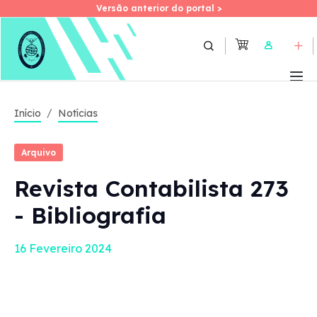
Versão anterior do portal >
Versão anterior do portal >
Skip
to
User
main
content
Início
Notícias
Arquivo
Revista Contabilista 273
- Bibliografia
16 Fevereiro 2024