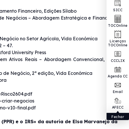
SICC
amento Financeiro, Edições Sílabo
 de Negócios – Abordagem Estratégica e Financeira,
TOCOnline
 Negócio no Setor Agrícola, Vida Económica
Licenças
 – 47.
TOCOnline
ord University Press
s em Ativos Reais – Abordagem Convencional, Vida
CCCLIX
o de Negócio, 2ª edição, Vida Económica
Agenda CC
ora
Email
Risco2604.pdf
-criar-negocios
mo-v10-final.pdf
AFECC
Fechar
 (PPR) e o IRS» da autoria de Elsa Marvanejo da