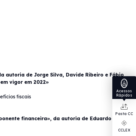
a autoria de Jorge Silva, Davide Ribeiro e Fábio
o em vigor em 2022»
Acessos
Rápidos
ícios fiscais
Pasta CC
ponente financeira», da autoria de Eduardo Sá e
CCLEX