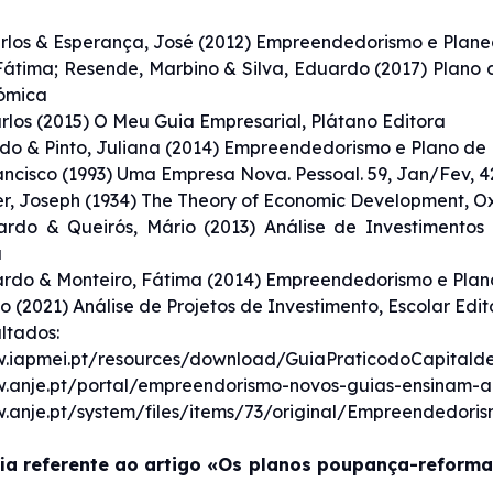
rlos & Esperança, José (2012) Empreendedorismo e Plane
Fátima; Resende, Marbino & Silva, Eduardo (2017) Plano
ómica
rlos (2015) O Meu Guia Empresarial, Plátano Editora
do & Pinto, Juliana (2014) Empreendedorismo e Plano de
ancisco (1993) Uma Empresa Nova. Pessoal. 59, Jan/Fev, 42
, Joseph (1934) The Theory of Economic Development, Oxf
uardo & Queirós, Mário (2013) Análise de Investimento
a
ardo & Monteiro, Fátima (2014) Empreendedorismo e Plan
ão (2021) Análise de Projetos de Investimento, Escolar Edit
ltados:
w.iapmei.pt/resources/download/GuiaPraticodoCapitalde
w.anje.pt/portal/empreendorismo-novos-guias-ensinam-a
.anje.pt/system/files/items/73/original/Empreendedoris
fia referente ao artigo «Os planos poupança-reforma