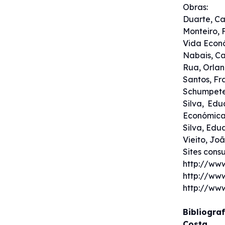
Obras:
Duarte, Ca
Monteiro, 
Vida Econ
Nabais, Ca
Rua, Orlan
Santos, Fr
Schumpeter
Silva, Ed
Económic
Silva, Edu
Vieito, Jo
Sites consu
http://ww
http://ww
http://www
Bibliogra
Costa