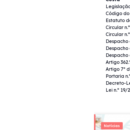
Legislação
Código do I
Estatuto do
Circular n.
Circular n.
Despacho d
Despacho d
Despacho d
Artigo 362
Artigo 7º d
Portaria n
Decreto-Le
Lei n.º 19
Notícias