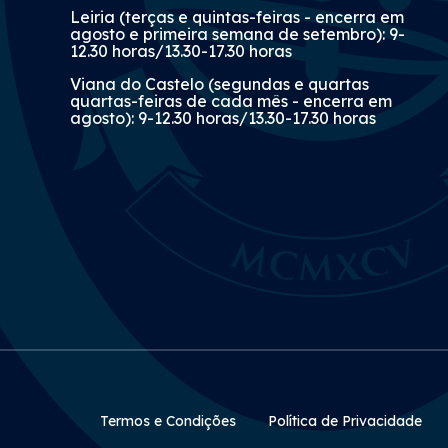
Leiria (terças e quintas-feiras - encerra em
agosto e primeira semana de setembro): 9-
12.30 horas/13.30-17.30 horas
Viana do Castelo (segundas e quartas
quartas-feiras de cada mês - encerra em
agosto): 9-12.30 horas/13.30-17.30 horas
Rodapé Secundário
Termos e Condições
Política de Privacidade