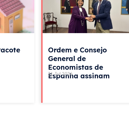
Pacote
Ordem e Consejo
General de
Economistas de
31 Jul 2026
Espanha assinam
acordo de colaboração