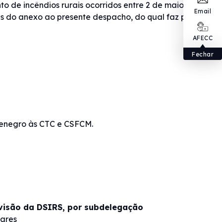
to de incêndios rurais ocorridos entre 2 de maio e 15
Email
es do anexo ao presente despacho, do qual faz parte
AFECC
Fechar
enegro às CTC e CSFCM.
visão da DSIRS, por subdelegação
lares