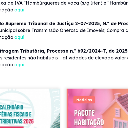
axa de IVA "Hambúrgueres de vaca (s/glúten) e "Hambúrg
rmação
aqui
o Supremo Tribunal de Justiça 2-07-2025, N.º de Pr
nicipal sobre Transmissão Onerosa de Imoveis; Compra d
rmação
aqui
itragem Tributária, Processo n.º 692/2024-T, de 202
 residentes não habituais – atividades de elevado valor a
rmação
aqui
Notícias