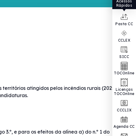
Acessos
Rápidos
Pasta CC
CCLEX
SICC
TOCOnline
erritórios atingidos pelos incêndios rurais (2025) ―
Licenças
TOCOnline
andidaturas.
CCCLIX
Agenda CC
3.º, e para os efeitos da alínea a) do n.º 1 do