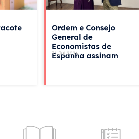
Pacote
Ordem e Consejo
General de
Economistas de
31 Jul 2026
Espanha assinam
acordo de colaboração