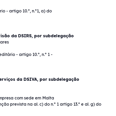
- artigo 10.º, n.º1, a) do
visão da DSIRS, por subdelegação
lares
ário - artigo 10.º, n.º 1 -
Serviços da DSIVA, por subdelegação
empresa com sede em Malta
o prevista na al. c) do n.º 1 artigo 13.º e al. g) do