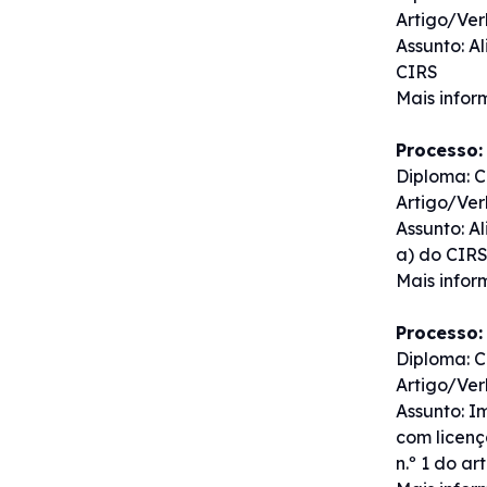
Artigo/Verb
Assunto: A
CIRS
Mais info
Processo:
Diploma: C
Artigo/Verb
Assunto: A
a) do CIR
Mais info
Processo:
Diploma: C
Artigo/Ver
Assunto: 
com licença
n.º 1 do ar