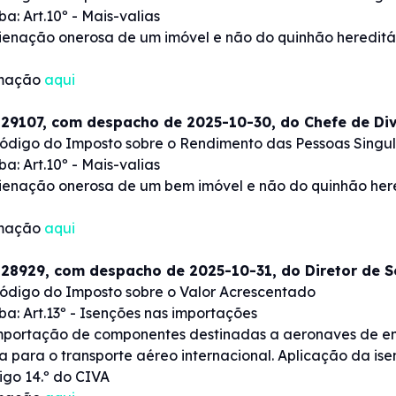
a: Art.10º - Mais-valias
lienação onerosa de um imóvel e não do quinhão hereditário 
rmação
aqui
 29107, com despacho de 2025-10-30, do Chefe de Di
ódigo do Imposto sobre o Rendimento das Pessoas Singu
a: Art.10º - Mais-valias
lienação onerosa de um bem imóvel e não do quinhão heredit
S
rmação
aqui
 28929, com despacho de 2025-10-31, do Diretor de 
ódigo do Imposto sobre o Valor Acrescentado
ba: Art.13º - Isenções nas importações
Importação de componentes destinadas a aeronaves de 
 para o transporte aéreo internacional. Aplicação da isençã
tigo 14.º do CIVA