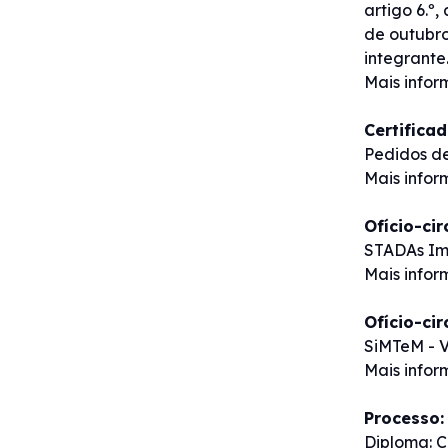
artigo 6.º
de outubro
integrante
Mais info
Certifica
Pedidos de
Mais info
Ofício-ci
STADAs Im
Mais info
Ofício-ci
SiMTeM - V
Mais info
Processo:
Diploma: C