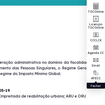
TOCOnline
Licenças
TOCOnline
CCCLIX
Agenda CC
eração administrativa no domínio da fiscalidade, e
Email
imento das Pessoas Singulares, o Regime Geral das
o Regime do Imposto Mínimo Global.
AFECC
Fechar
05-19
 Empreitada de reabilitação urbana; ARU e ORU