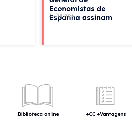
Economistas de
31 Jul 2026
Espanha assinam
acordo de colaboração
Biblioteca online
+CC +Vantagens