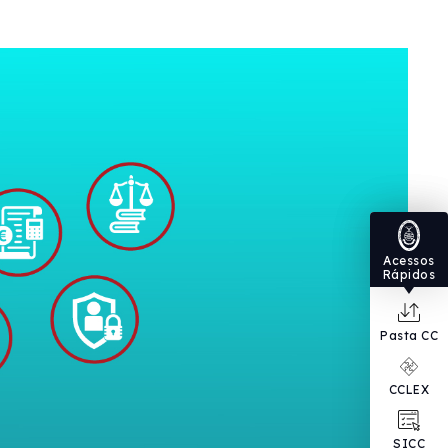
Acessos
Rápidos
Pasta CC
CCLEX
SICC