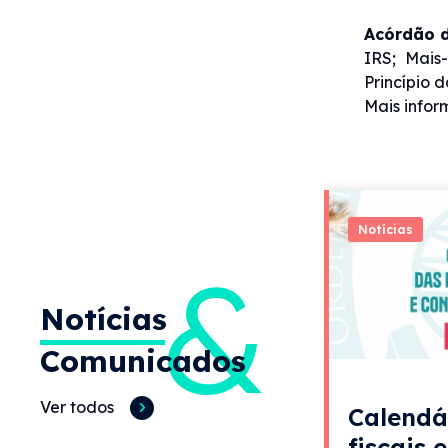
Acórdão d
IRS; Mais-
Princípio 
Mais info
Notícias
&
Notícias
Comunicados
Ver todos
Calendá
fiscais 