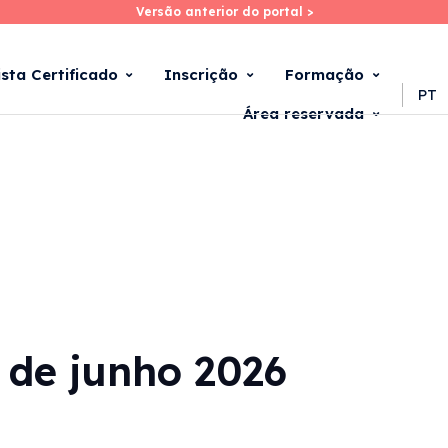
Versão anterior do portal >
Versão anterior do portal >
Skip
to
main
ista Certificado
Inscrição
Formação
content
PT
Área reservada
3 de junho 2026