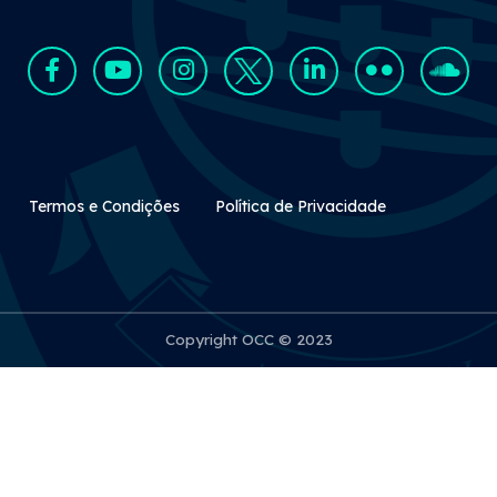
Rodapé Secundário
Termos e Condições
Política de Privacidade
Copyright OCC © 2023