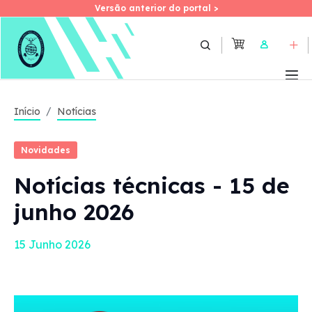
Versão anterior do portal >
Versão anterior do portal >
Skip
to
User
main
content
Início
Notícias
Novidades
Notícias técnicas - 15 de
junho 2026
15 Junho 2026