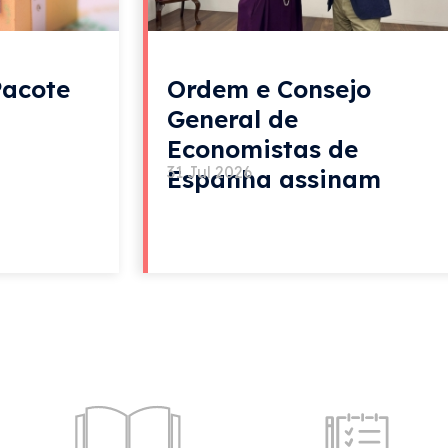
Pacote
Ordem e Consejo
General de
Economistas de
31 Jul 2026
Espanha assinam
acordo de colaboração