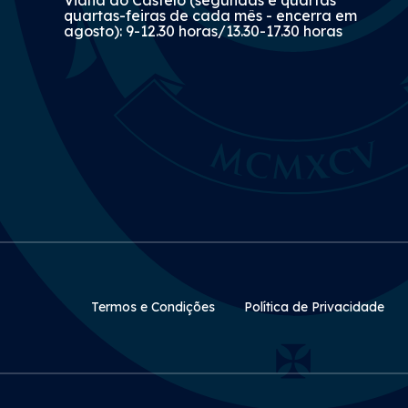
quartas-feiras de cada mês - encerra em
agosto): 9-12.30 horas/13.30-17.30 horas
Rodapé Secundário
Termos e Condições
Política de Privacidade