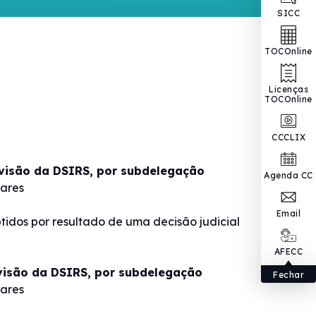
SICC
TOCOnline
Licenças
TOCOnline
CCCLIX
ivisão da DSIRS, por subdelegação
Agenda CC
lares
Email
tidos por resultado de uma decisão judicial
AFECC
visão da DSIRS, por subdelegação
Fechar
lares