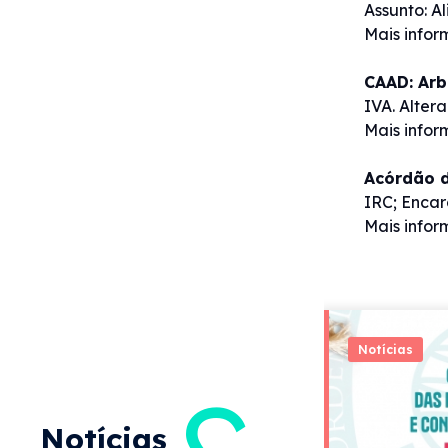
Assunto: A
Mais info
CAAD: Arb
IVA. Alter
Mais info
Acórdão d
IRC; Encar
Mais info
Notícias
Notícias