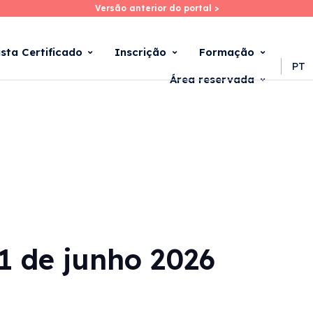
Versão anterior do portal >
Versão anterior do portal >
Skip
to
main
ista Certificado
Inscrição
Formação
content
PT
Área reservada
11 de junho 2026