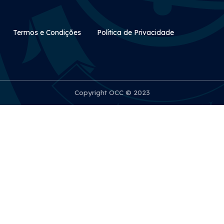
Rodapé Secundário
Termos e Condições
Política de Privacidade
Copyright OCC © 2023