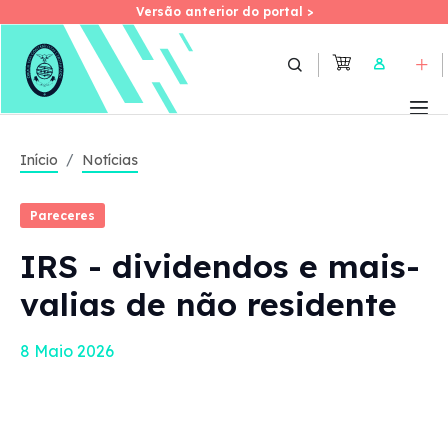
Versão anterior do portal >
Versão anterior do portal >
Skip
to
User
main
content
Início
Notícias
Pareceres
IRS - dividendos e mais-
valias de não residente
8 Maio 2026