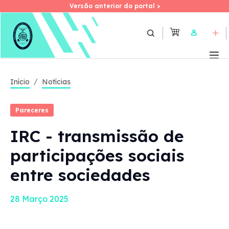
Versão anterior do portal >
Versão anterior do portal >
Skip
to
User
main
content
Início
Notícias
Pareceres
IRC - transmissão de
participações sociais
entre sociedades
28 Março 2025