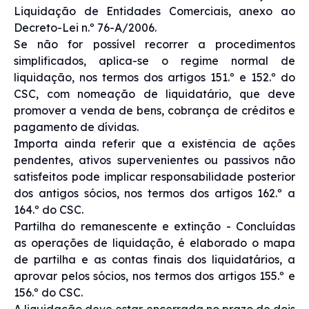
Liquidação de Entidades Comerciais, anexo ao
Decreto-Lei n.º 76-A/2006.
Se não for possível recorrer a procedimentos
simplificados, aplica-se o regime normal de
liquidação, nos termos dos artigos 151.º e 152.º do
CSC, com nomeação de liquidatário, que deve
promover a venda de bens, cobrança de créditos e
pagamento de dívidas.
Importa ainda referir que a existência de ações
pendentes, ativos supervenientes ou passivos não
satisfeitos pode implicar responsabilidade posterior
dos antigos sócios, nos termos dos artigos 162.º a
164.º do CSC.
Partilha do remanescente e extinção - Concluídas
as operações de liquidação, é elaborado o mapa
de partilha e as contas finais dos liquidatários, a
aprovar pelos sócios, nos termos dos artigos 155.º e
156.º do CSC.
A liquidação deve estar encerrada no prazo de dois