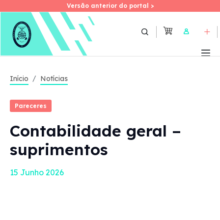
Versão anterior do portal >
Versão anterior do portal >
Skip
to
User
main
content
Início
Notícias
Pareceres
Contabilidade geral –
suprimentos
15 Junho 2026