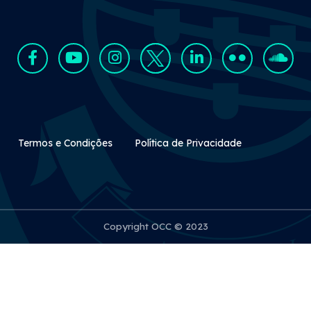
Rodapé Secundário
Termos e Condições
Política de Privacidade
Copyright OCC © 2023