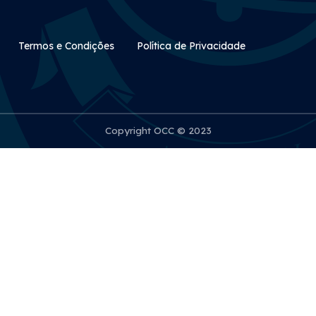
Rodapé Secundário
Termos e Condições
Política de Privacidade
Copyright OCC © 2023