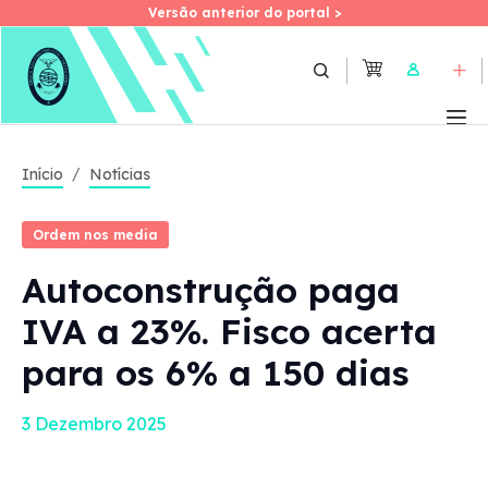
Versão anterior do portal >
Versão anterior do portal >
Skip
to
User
main
content
Início
Notícias
Ordem nos media
Autoconstrução paga
IVA a 23%. Fisco acerta
para os 6% a 150 dias
3 Dezembro 2025