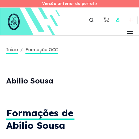
Versão anterior do portal >
Versão anterior do portal >
Skip
to
User
main
content
Início
Formação OCC
Abílio Sousa
Formações de
Abílio Sousa