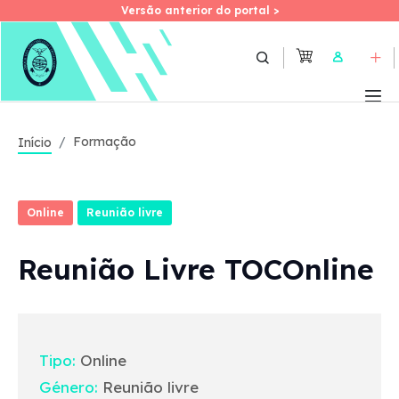
Versão anterior do portal >
Versão anterior do portal >
Skip
to
User
main
content
Formação
Início
Online
Reunião livre
Reunião Livre TOCOnline
Tipo:
Online
Género:
Reunião livre