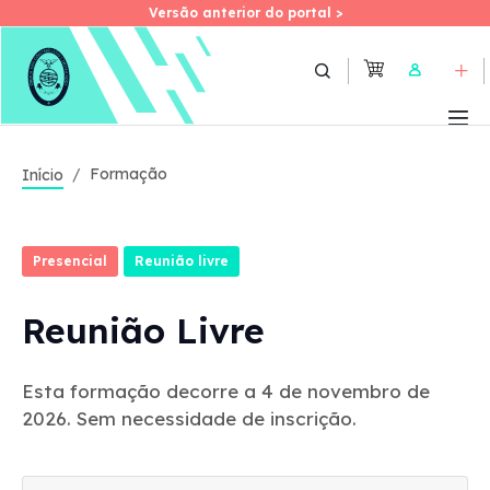
Versão anterior do portal >
Versão anterior do portal >
Skip
to
User
main
content
Formação
Início
Presencial
Reunião livre
Reunião Livre
Esta formação decorre a 4 de novembro de
2026. Sem necessidade de inscrição.