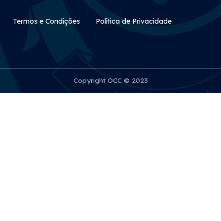
Rodapé Secundário
Termos e Condições
Política de Privacidade
Copyright OCC © 2023