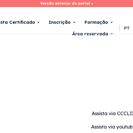
Versão anterior do portal >
Versão anterior do portal >
Skip
to
main
ista Certificado
Inscrição
Formação
content
PT
Área reservada
Assista via CCCLI
Assista via youtu