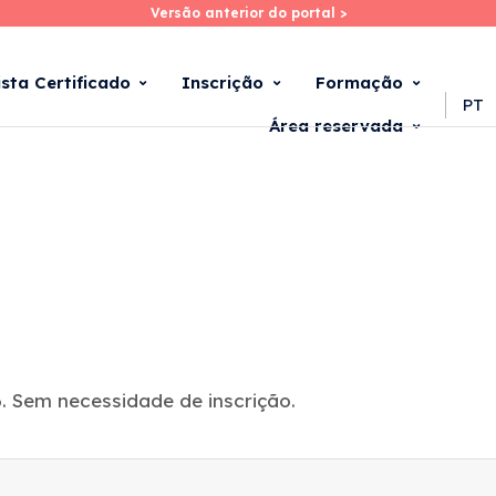
Versão anterior do portal >
Versão anterior do portal >
Skip
to
main
ista Certificado
Inscrição
Formação
content
PT
Área reservada
. Sem necessidade de inscrição.