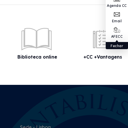
Agenda CC
Email
AFECC
Fechar
Biblioteca online
+CC +Vantagens
Sede - Lisboa