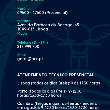
Horário
09h00 - 17h00 (Presencial)
Morada
Avenida Barbosa du Bocage, 45
1049-013 Lisboa
Mapa
Telefone (9h - 17h)
217 999 700
Email
geral@occ.pt
ATENDIMENTO TÉCNICO PRESENCIAL
Lisboa (todos os dias úteis): 9 às 17.30 horas
Porto (todos os dias úteis): 9-12.30
horas/13.30-17.30 horas
Coimbra (terças e quintas-feiras - encerra
em agosto): 9-12.30 horas/13.30-17.30 horas