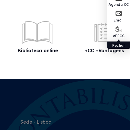
Agenda CC
Email
AFECC
Fechar
Biblioteca online
+CC +Vantagens
Sede - Lisboa