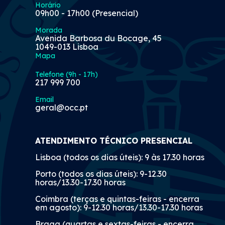
Horário
09h00 - 17h00 (Presencial)
Morada
Avenida Barbosa du Bocage, 45
1049-013 Lisboa
Mapa
Telefone (9h - 17h)
217 999 700
Email
geral@occ.pt
ATENDIMENTO TÉCNICO PRESENCIAL
Lisboa (todos os dias úteis): 9 às 17.30 horas
Porto (todos os dias úteis): 9-12.30
horas/13.30-17.30 horas
Coimbra (terças e quintas-feiras - encerra
em agosto): 9-12.30 horas/13.30-17.30 horas
Braga (quartas e sextas-feiras - encerra