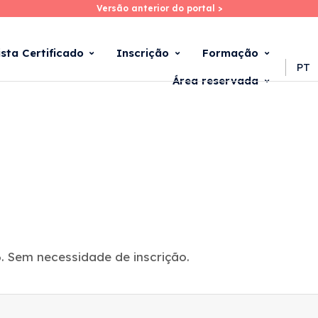
Versão anterior do portal >
Versão anterior do portal >
Skip
to
main
ista Certificado
Inscrição
Formação
content
PT
Área reservada
. Sem necessidade de inscrição.