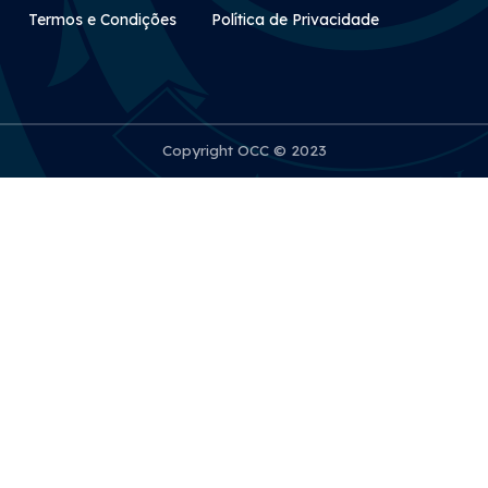
Rodapé Secundário
Termos e Condições
Política de Privacidade
Copyright OCC © 2023