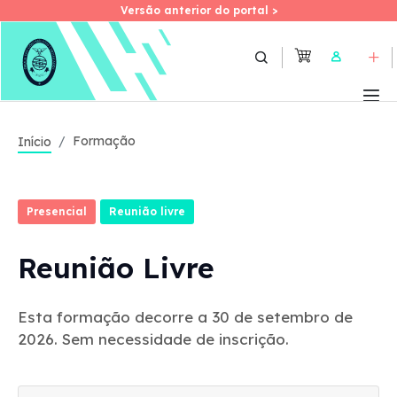
Versão anterior do portal >
Versão anterior do portal >
Skip
to
User
main
content
Formação
Início
Presencial
Reunião livre
Reunião Livre
Esta formação decorre a 30 de setembro de
2026. Sem necessidade de inscrição.