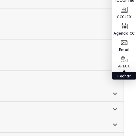
TOCOnline
CCCLIX
Agenda CC
Email
AFECC
Fechar