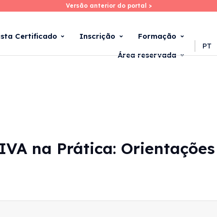
Versão anterior do portal >
Versão anterior do portal >
Skip
to
main
ista Certificado
Inscrição
Formação
content
PT
Área reservada
IVA na Prática: Orientaçõe