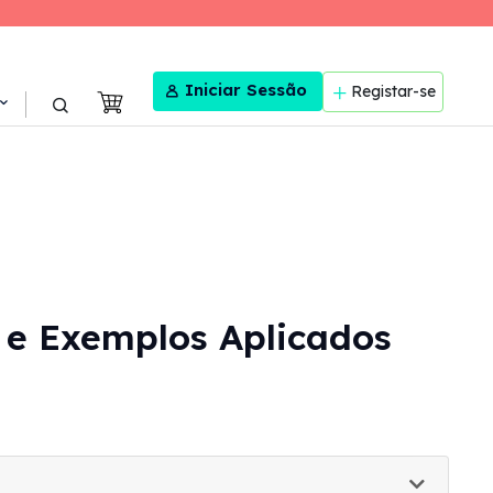
User menu
Iniciar Sessão
Registar-se
s e Exemplos Aplicados