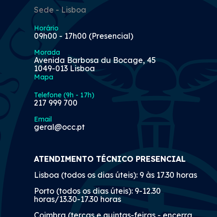
Sede - Lisboa
Horário
09h00 - 17h00 (Presencial)
Morada
Avenida Barbosa du Bocage, 45
1049-013 Lisboa
Mapa
Telefone (9h - 17h)
217 999 700
Email
geral@occ.pt
ATENDIMENTO TÉCNICO PRESENCIAL
Lisboa (todos os dias úteis): 9 às 17.30 horas
Porto (todos os dias úteis): 9-12.30
horas/13.30-17.30 horas
Coimbra (terças e quintas-feiras - encerra