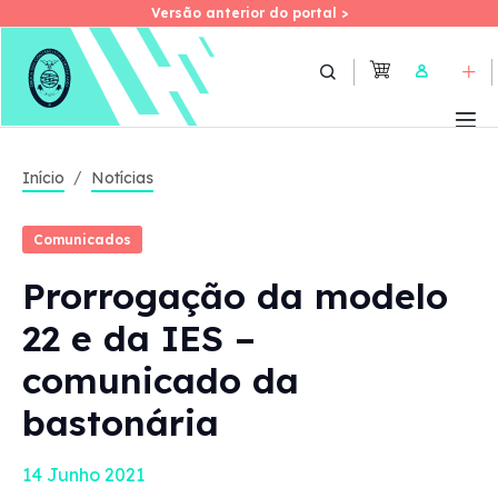
Versão anterior do portal >
Versão anterior do portal >
Skip
to
User
main
content
Início
Notícias
Comunicados
Prorrogação da modelo
22 e da IES –
comunicado da
bastonária
14 Junho 2021