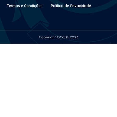
Rodapé Secundário
Termos e Condições
Política de Privacidade
Copyright OCC © 2023